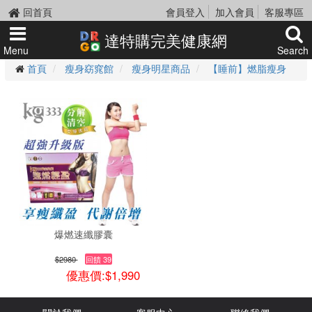
回首頁
會員登入
加入會員
客服專區
達特購完美健康網
Menu
Search
首頁
瘦身窈窕館
瘦身明星商品
【睡前】燃脂瘦身
爆燃速纖膠囊
$2980
回饋 39
優惠價:$1,990