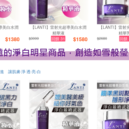
超導美白水潤
【LANTI】雷射光超導美白水潤
【LANTI】雷
精華液
精華
$
1380
$
1580
$3000
回饋 31
$2680
回饋 
躍進
讓肌膚‧淨‧透‧亮‧白