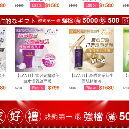
80
$
1580
$
1580
$2680
回饋 31
$3000
回饋 31
$23
導美
【LANTI】雷射光超導美
【LANTI】晶鑽光感新生
【
白水潤蠶絲面膜
雪肌精華液
80
$
799
$
1580
$799
回饋 15
$1580
回饋 31
$89