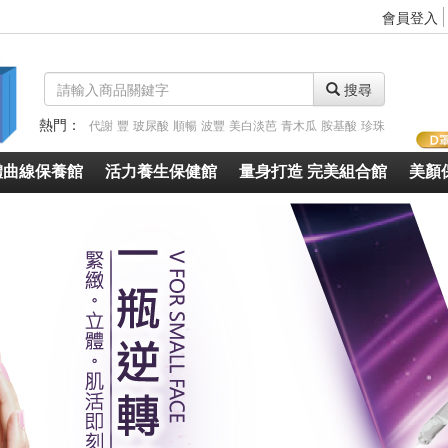
會員登入
搜尋
熱門：
代謝
豐
玻尿酸
順暢
波豐
美白淡芭
青木瓜
胺基酸
珍珠
體曲線保養館
活力養生保健館
量身打造 完美組合館
美顏