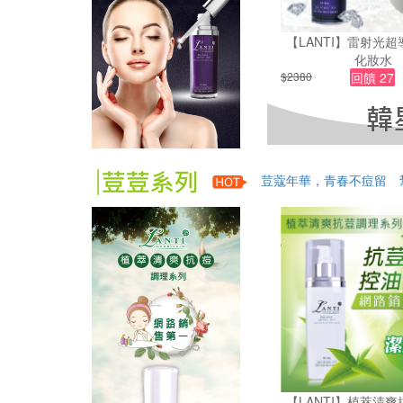
【LANTI】雷射光
化妝水
$2380
回饋 27
荳蔻年華，青春不痘留
【LANTI】植萃清