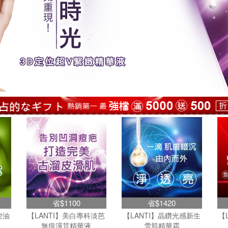
省$1100
省$1420
控油
【LANTI】美白專科淡芭
【LANTI】晶鑽光感新生
【
無痕淨荳精華液
雪肌精華霜