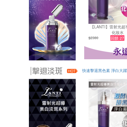
【LANTI】雷射光
化妝水
$2380
回饋 27
快速擊退黑色素 淨白大