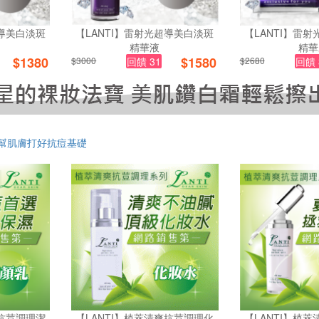
超導美白淡斑
【LANTI】雷射光超導美白淡斑
【LANTI】雷
精華液
精華
$
1380
$
1580
$3000
回饋 31
$2680
回饋 
幫肌膚打好抗痘基礎
爽抗荳調理潔
【LANTI】植萃清爽抗荳調理化
【LANTI】植