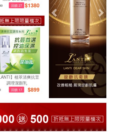
$
1380
80
回饋 27
LANTI】植萃清爽抗荳
調理潔顏乳
$
899
9
回饋 17