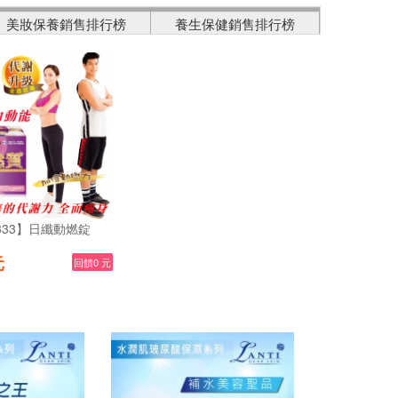
美妝保養銷售排行榜
養生保健銷售排行榜
333】日纖動燃錠
元
回饋0 元