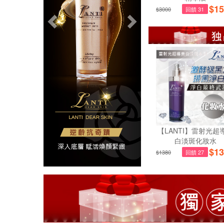
$
15
$3000
回饋 31
【LANTI】雷射光超
白淡斑化妝水
$
13
$1380
回饋 27