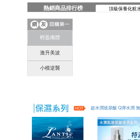
熱銷商品排行榜
頂級保養化粧
輕盈纖體
激升美波
小模逆襲
超水潤玻尿酸 Q彈水潤 