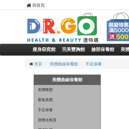
回首頁
瘦身窈窕館
完美豐胸館
臉部保養館
美
首頁
美體曲線保養館
手足保養
美體曲線保養館
美體雕塑
香氛美體
手足保養
身體去角質