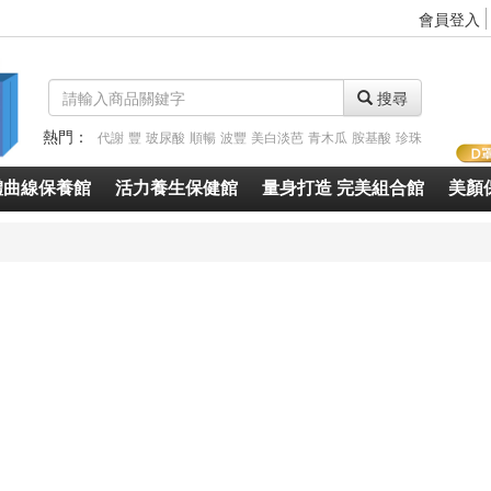
會員登入
搜尋
熱門：
代謝
豐
玻尿酸
順暢
波豐
美白淡芭
青木瓜
胺基酸
珍珠
體曲線保養館
活力養生保健館
量身打造 完美組合館
美顏