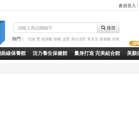
會員登入
搜尋
熱門：
代謝
豐
玻尿酸
順暢
波豐
美白淡芭
青木瓜
胺基酸
珍珠
體曲線保養館
活力養生保健館
量身打造 完美組合館
美顏