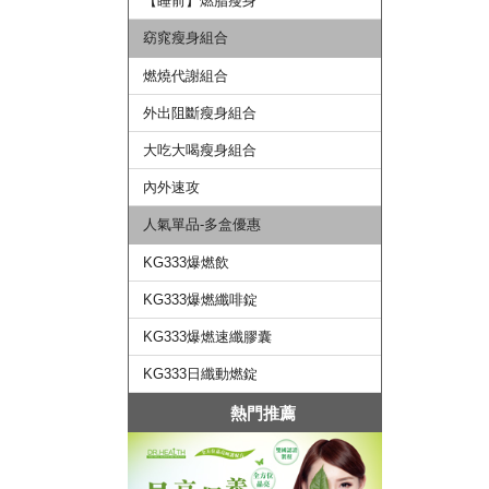
【睡前】燃脂瘦身
窈窕瘦身組合
燃燒代謝組合
外出阻斷瘦身組合
大吃大喝瘦身組合
內外速攻
人氣單品-多盒優惠
KG333爆燃飲
KG333爆燃纖啡錠
KG333爆燃速纖膠囊
KG333日纖動燃錠
熱門推薦