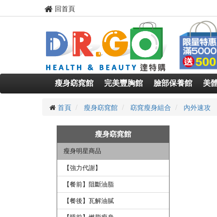
回首頁
瘦身窈窕館
完美豐胸館
臉部保養館
美
首頁
瘦身窈窕館
窈窕瘦身組合
內外速攻
瘦身窈窕館
瘦身明星商品
【強力代謝】
【餐前】阻斷油脂
【餐後】瓦解油膩