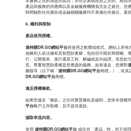
本服務之目的為提供資訊，非供交易或投資之目的。經由
產品與服務的供應商以及金融服務機構負完全之責任。您應
時間軸對任何廣告或金融相關服務均不承擔任何責任。基
6. 權利與限制
產品使用授權。
達特購DR.GO網站平台
所使用之軟體或程式、網站上所有
他權利人依法擁有其智慧財產權，包括但不限於商標權、
行、公開發表、進行還原工程、解編或反向組譯。若您欲
意。尊重智慧財產權是您應盡的義務，如有違反，您應對
圖樣等（以下稱「
達特購DR.GO網站平台
商標」），依其
DR.GO網站平台
商標。
違反授權條款。
如果您違反「條款」之任何實質條款及細則，您依本授權
平台
帳戶之存取權，且不提供退款。
擷取串流內容。
使用
達特購DR.GO網站平台
或任何「產品」時，您不得