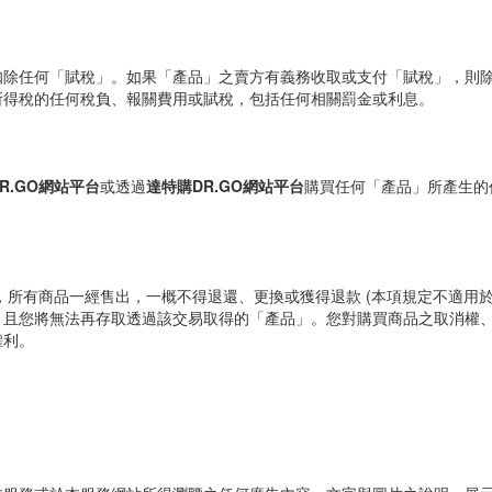
扣除任何「賦稅」。如果「產品」之賣方有義務收取或支付「賦稅」，則
所得稅的任何稅負、報關費用或賦稅，包括任何相關罰金或利息。
R.GO網站平台
或透過
達特購DR.GO網站平台
購買任何「產品」所產生的
，所有商品一經售出，一概不得退還、更換或獲得退款 (本項規定不適用於
，且您將無法再存取透過該交易取得的「產品」。您對購買商品之取消權
權利。