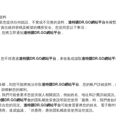
資料
。若您提供任何錯誤、不實或不完整的資料，
達特購DR.GO網站平台
有權
有責任維持密碼及帳號的機密安全。您並同意以下事項：
，您將立即通知
達特購DR.GO網站平台
，
。您不得透過
達特購DR.GO網站平台
，來收集或擷取
達特購DR.GO網站平
取權，則您可能將無法存取
達特購DR.GO網站平台
、您的帳戶詳細資料，
 節瞭解您的權利。
，我們可能會要求您提供個人相關資訊，例如姓名、地址和計費詳細資訊
購DR.GO網站平台
的隱私權政策會說明當您使用「服務」時，我們會如
符合您的現況。
達特購DR.GO網站平台
可能會需要將您的姓名、電子郵件
應商」達成協議，「供應商」應依隱私權政策使用這些資訊。