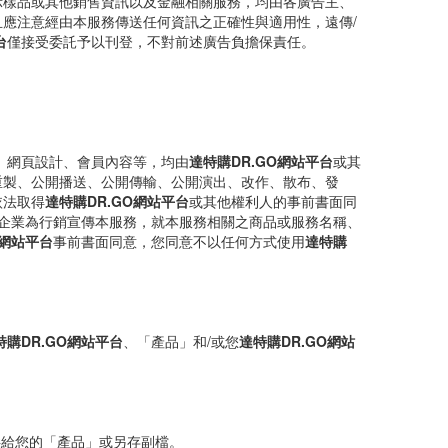
示樣品或其他銷售資訊以及金融相關服務，均由各廣告主、
應注意經由本服務傳送任何資訊之正確性與適用性，遠傳/
台
僅接受委託予以刊登，不對前述廣告負擔保責任。
、網頁設計、會員內容等，均由
達特購DR.GO網站平台
或其
重製、公開播送、公開傳輸、公開演出、改作、散布、發
依法取得
達特購DR.GO網站平台
或其他權利人的事前書面同
企業為行銷宣傳本服務，就本服務相關之商品或服務名稱、
O網站平台
事前書面同意，您同意不以任何方式使用
達特購
特購DR.GO網站平台
、「產品」和/或您
達特購DR.GO網站
供給您的「產品」或另存副檔。