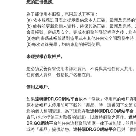
您的註冊義務。
為了能使用本服務，您同意以下事項：
(a) 依本服務註冊表之提示提供您本人正確、最新及完整的
(b) 維持並更新您個人資料，確保其為正確、最新及完整
會員帳號、密碼及安全。完成本服務的登記程序之後，您
(a)您的密碼或帳號遭到盜用或有其他任何安全問題發生時
(b)每次連線完畢，均結束您的帳號使用。
未經授權存取帳戶。
您必須妥善保管使用者詳細資訊，不得與其他任何人共用
任何個人資料，包括帳戶名稱在內。
停用之帳戶。
如果
達特購DR.GO網站平台
依本「條款」停用您的帳戶存
原本於帳戶未停用前可下載的「產品」時，請參閱下文第 6
您的個人相關資訊。為了讓您存取
達特購DR.GO網站平台
資訊 (包含從第三方取得的資訊)，以維持服務之運作。
達特
DR.GO網站平台
的任何這類資訊皆應一律正確無誤，並且
或將「產品」提供給您。
達特購DR.GO網站平台
已與「供