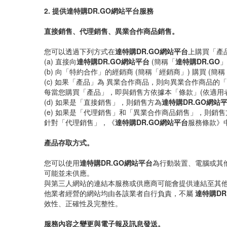
2. 提供達特購DR.GO網站平台服務
直接銷售、代理銷售、異業合作商品銷售。
您可以透過下列方式在
達特購DR.GO網站平台
上購買「產
(a) 直接向
達特購DR.GO網站平台
(簡稱「
達特購DR.GO
」
(b) 向「特約合作」的經銷商 (簡稱「經銷商」) 購買 (
(c) 如果「產品」為 異業合作商品，則向異業合作商品的
每當您購買「產品」，即與銷售方依據本「條款」(依適用者
(d) 如果是「直接銷售」，則銷售方為
達特購DR.GO網站
(e) 如果是「代理銷售」和「異業合作商品銷售」，則
針對「代理銷售」，《
達特購DR.GO網站平台
服務條款》
產品存取方式。
您可以使用
達特購DR.GO網站平台
為行動裝置、電腦或其他
可能並未供應。
與第三人網站的連結本服務或供應商可能會提供連結至其
他業者經營的網站均由各該業者自行負責，不屬
達特購DR
效性、正確性及完整性。
服務內容之變更與電子報及訊息發送。