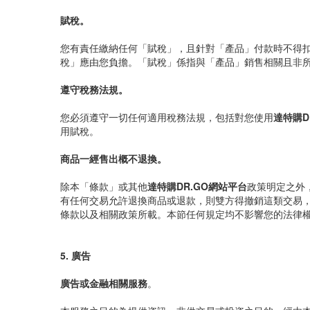
賦稅。
您有責任繳納任何「賦稅」，且針對「產品」付款時不得
稅」應由您負擔。「賦稅」係指與「產品」銷售相關且非
遵守稅務法規。
您必須遵守一切任何適用稅務法規，包括對您使用
達特購D
用賦稅。
商品一經售出概不退換。
除本「條款」或其他
達特購DR.GO網站平台
政策明定之外
有任何交易允許退換商品或退款，則雙方得撤銷這類交易
條款以及相關政策所載。本節任何規定均不影響您的法律
5. 廣告
廣告或金融相關服務
。