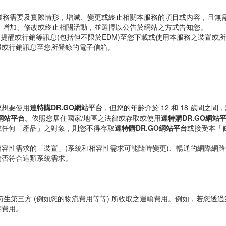
業務需要及實際情形，增減、變更或終止相關本服務的項目或內容，且無
，增加、修改或終止相關活動，並選擇以公告於網站之方式告知您。
、提醒或行銷等訊息(包括但不限於EDM)至您下載或使用本服務之裝置或
報或行銷訊息至您所登錄的電子信箱。
您想要使用
達特購DR.GO網站平台
，但您的年齡介於 12 和 18 歲間
O網站平台
。依照您居住國家/地區之法律或存取或使用
達特購DR.GO網站
或任何「產品」之對象，則您不得存取
達特購DR.GO網站平台
或接受本「
容性需求的「裝置」(系統和相容性需求可能隨時變更)、暢通的網際網
備否符合這類系統需求。
衍生第三方 (例如您的物流費用等等) 所收取之運輸費用。例如，若您透
關費用。