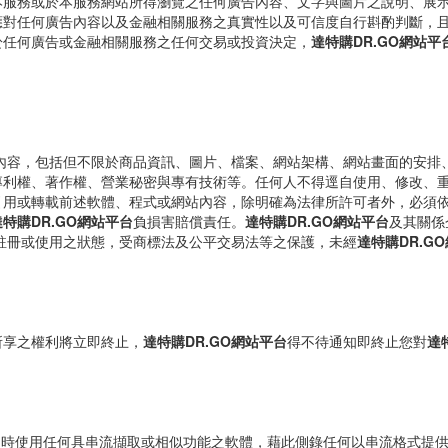
本服務或於本服務網站所得瀏覽之任何廣告內容、文字與圖片之說明、展
對任何廣告內容以及金融相關服務之真實性以及可信度自行斟酌判斷，且
於任何廣告或金融相關服務之任何交易或投資決定，
達特購DR.GO網站平
內容，包括但不限於商品資訊、圖片、檔案、網站架構、網站畫面的安排
專利權、著作權、營業秘密與專有技術等。任何人不得逕自使用、修改、
引用或轉載前述軟體、程式或網站內容，除明確為法律所許可者外，必須
達特購DR.GO網站平台
負損害賠償責任。
達特購DR.GO網站平台
及其關係
註冊或使用之狀態，受商標法及公平交易法等之保護，未經
達特購DR.G
所享之權利將立即終止，
達特購DR.GO網站平台
得不待通知即終止您對
達
同時使用任何具串流擷取或相似功能之軟體，藉此側錄任何以串流格式提