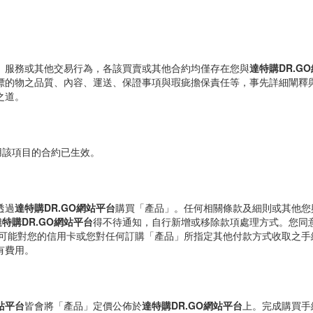
、服務或其他交易行為，各該買賣或其他合約均僅存在您與
達特購DR.G
標的物之品質、內容、運送、保證事項與瑕疵擔保責任等，事先詳細闡釋
之道。
用該項目的合約已生效。
透過
達特購DR.GO網站平台
購買「產品」。任何相關條款及細則或其他您
達特購DR.GO網站平台
得不待通知，自行新增或移除款項處理方式。您同
可能對您的信用卡或您對任何訂購「產品」所指定其他付款方式收取之手續
有費用。
站平台
皆會將「產品」定價公佈於
達特購DR.GO網站平台
上。完成購買手