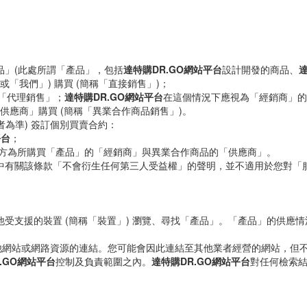
品」(此處所謂「產品」，包括
達特購DR.GO網站平台
設計開發的商品、
達
或「我們」) 購買 (簡稱「直接銷售」)；
簡稱「代理銷售」；
達特購DR.GO網站平台
在這個情況下應視為「經銷商」的
「供應商」購買 (簡稱「異業合作商品銷售」)。
為準) 簽訂個別買賣合約：
平台
；
銷售方為所購買「產品」的「經銷商」與異業合作商品的「供應商」。
中有關該條款「不會衍生任何第三人受益權」的聲明，並不適用於您對「
受支援的裝置 (簡稱「裝置」) 瀏覽、尋找「產品」。「產品」的供應情
他網站或網路資源的連結。您可能會因此連結至其他業者經營的網站，但
.GO網站平台
控制及負責範圍之內。
達特購DR.GO網站平台
對任何檢索