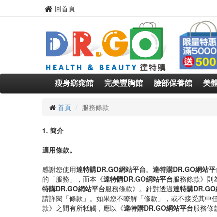
回首頁
瘦身窈窕館
完美豐胸館
臉部保養館
美
首頁
服務條款
1. 簡介
適用條款。
感謝您使用
達特購DR.GO網站平台
。
達特購DR.GO網站平
的「服務」，而本《
達特購DR.GO網站平台
服務條款》則
特購DR.GO網站平台
服務條款》。針對透過
達特購DR.G
請詳閱「條款」。如果您不瞭解「條款」，或不接受其中
款》之間有所牴觸，應以《
達特購DR.GO網站平台
服務條