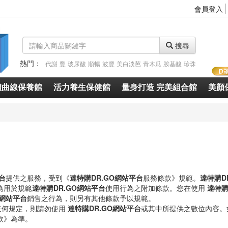
會員登入
搜尋
熱門：
代謝
豐
玻尿酸
順暢
波豐
美白淡芭
青木瓜
胺基酸
珍珠
體曲線保養館
活力養生保健館
量身打造 完美組合館
美顏
台
提供之服務，受到《
達特購DR.GO網站平台
服務條款》規範。
達特購D
為用於規範
達特購DR.GO網站平台
使用行為之附加條款。您在使用
達特購
O網站平台
銷售之行為，則另有其他條款予以規範。
任何規定，則請勿使用
達特購DR.GO網站平台
或其中所提供之數位內容。
款》為準。