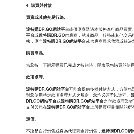
4. 購買與付款
買賣或其他交易行為。
達特購DR.GO網站平台
或供應商透過本服務進行商品買賣
平台
或
達特購DR.GO
供應商，就其商品、服務或其他交易
執，應向
達特購DR.GO網站平台
或供應商尋求救濟或解決
購買產品。
當您按一下顯示購買已完成之按鈕時，即表示您購買並使
款項處理。
達特購DR.GO網站平台
可能會提供多種付款方式，方便您
對您使用特定款項處理方式之規定，您均必須予以遵守。
DR.GO網站平台
或
達特購DR.GO網站平台
之付款處理業者
支付與您在
達特購DR.GO網站平台
上所購買項目相關的所
定價。
不論是自行銷售或身為代理商進行銷售，
達特購DR.GO網