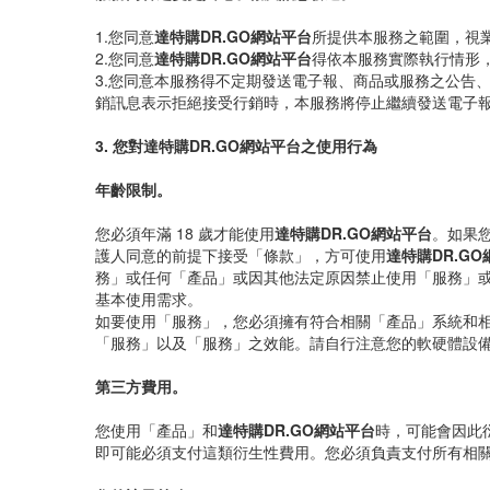
1.您同意
達特購DR.GO網站平台
所提供本服務之範圍，視
2.您同意
達特購DR.GO網站平台
得依本服務實際執行情形
3.您同意本服務得不定期發送電子報、商品或服務之公告
銷訊息表示拒絕接受行銷時，本服務將停止繼續發送電子
3. 您對達特購DR.GO網站平台之使用行為
年齡限制。
您必須年滿 18 歲才能使用
達特購DR.GO網站平台
。如果
護人同意的前提下接受「條款」，方可使用
達特購DR.G
務」或任何「產品」或因其他法定原因禁止使用「服務」
基本使用需求。
如要使用「服務」，您必須擁有符合相關「產品」系統和相
「服務」以及「服務」之效能。請自行注意您的軟硬體設
第三方費用。
您使用「產品」和
達特購DR.GO網站平台
時，可能會因此
即可能必須支付這類衍生性費用。您必須負責支付所有相