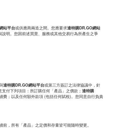
O網站平台
或供應商兩造之間。您應要求
達特購DR.GO網站
與說明。您因前述買賣、服務或其他交易行為所產生之爭
與
達特購DR.GO網站平台
或第三方簽訂之法律協議中，針
意支付下列項目：所訂購任何「產品」之價款；
達特購
費；以及任何額外款項 (包括任何賦稅)。您同意自行負責
續前，所有「產品」之定價和存量皆可能隨時變更。