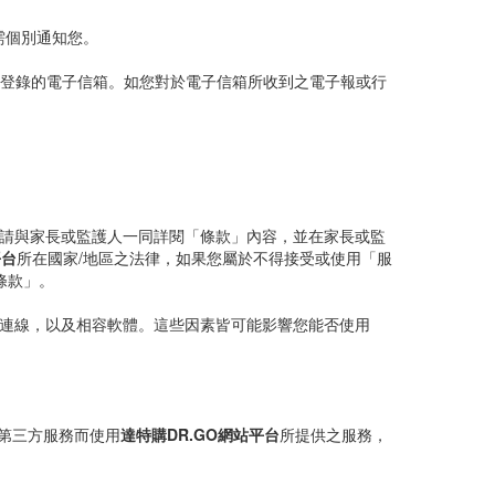
需個別通知您。
所登錄的電子信箱。如您對於電子信箱所收到之電子報或行
之間，請與家長或監護人一同詳閱「條款」內容，並在家長或監
平台
所在國家/地區之法律，如果您屬於不得接受或使用「服
條款」。
路連線，以及相容軟體。這些因素皆可能影響您能否使用
過第三方服務而使用
達特購DR.GO網站平台
所提供之服務，