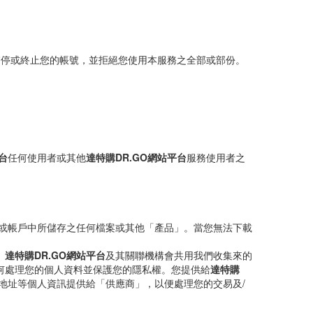
暫停或終止您的帳號，並拒絕您使用本服務之全部或部份。
台
任何使用者或其他
達特購DR.GO網站平台
服務使用者之
或帳戶中所儲存之任何檔案或其他「產品」。當您無法下載
。
達特購DR.GO網站平台
及其關聯機構會共用我們收集來的
何處理您的個人資料並保護您的隱私權。您提供給
達特購
地址等個人資訊提供給「供應商」，以便處理您的交易及/