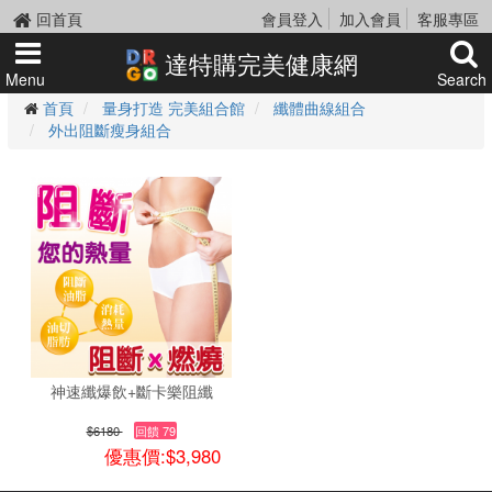
回首頁
會員登入
加入會員
客服專區
達特購完美健康網
Menu
Search
首頁
量身打造 完美組合館
纖體曲線組合
外出阻斷瘦身組合
神速纖爆飲+斷卡樂阻纖
$6180
回饋 79
優惠價:$3,980