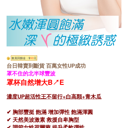
會員回饋金：$
53
元
台日韓賣到斷貨 百萬女性UP成功
罩不住的北半球豐波
罩杯自然增大B↗E
濃度UP超活性王不留行+白高顆+青木瓜
✔ 胸部豐挺 飽滿 增加彈性 飽滿渾圓
✔ 天然美波激素 救援自卑胸型
✔ 調節女性荷爾蒙 提升柔軟彈性