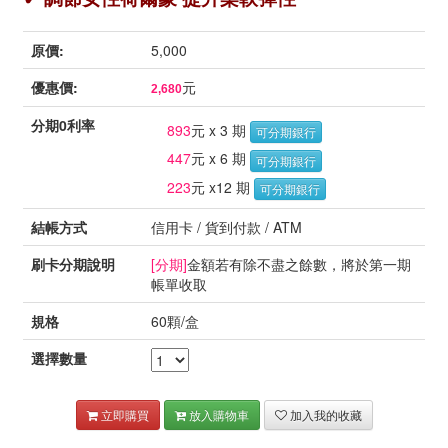
原價:
5,000
優惠價:
元
2,680
分期0利率
893
元 x 3 期
可分期銀行
447
元 x 6 期
可分期銀行
223
元 x12 期
可分期銀行
結帳方式
信用卡 / 貨到付款 / ATM
刷卡分期說明
[分期]
金額若有除不盡之餘數，將於第一期
帳單收取
規格
60顆/盒
選擇數量
立即購買
放入購物車
加入我的收藏