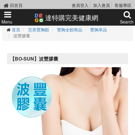
回首頁
會員登入
加入會員
客服專區
達特購完美健康網
Menu
Search
首頁
完美豐胸館
豐胸全館商品
豐胸單品
波豐膠囊
【BO-SUN】波豐膠囊